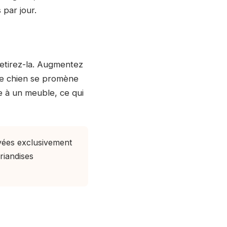
 par jour.
retirez-la. Augmentez
 le chien se promène
e à un meuble, ce qui
rvées exclusivement
riandises