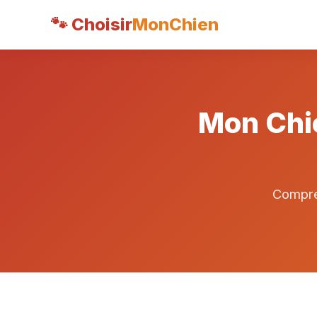
🐾 Choisir
MonChien
Mon Chie
Compren