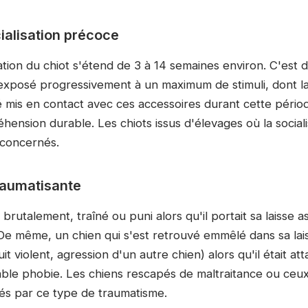
alisation précoce
ation du chiot s'étend de 3 à 14 semaines environ. C'est 
 exposé progressivement à un maximum de stimuli, dont la l
té mis en contact avec ces accessoires durant cette pério
ension durable. Les chiots issus d'élevages où la sociali
 concernés.
raumatisante
 brutalement, traîné ou puni alors qu'il portait sa laisse a
 De même, un chien qui s'est retrouvé emmêlé dans sa lai
it violent, agression d'un autre chien) alors qu'il était at
ble phobie. Les chiens rescapés de maltraitance ou ceu
és par ce type de traumatisme.