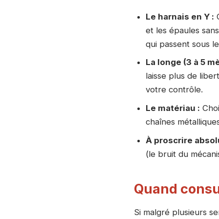
Le harnais en Y :
C
et les épaules sans
qui passent sous le
La longe (3 à 5 mè
laisse plus de libe
votre contrôle.
Le matériau :
Chois
chaînes métalliques
À proscrire abso
(le bruit du mécani
Quand consul
Si malgré plusieurs se