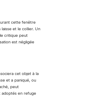
durant cette fenêtre
aisse et le collier. Un
de critique peut
sation est négligée
ssociera cet objet à la
sse et a paniqué, ou
taché, peut
x adoptés en refuge