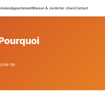
iliales
Appartement
Maison & Jardin
1er chien
Contact
 Pourquoi
ocole de